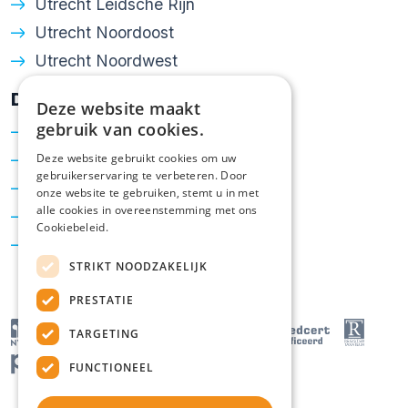
Utrecht Leidsche Rijn
Utrecht Noordoost
Utrecht Noordwest
Diensten
Deze website maakt
gebruik van cookies.
Verkoop
Aankoop
Deze website gebruikt cookies om uw
gebruikerservaring te verbeteren. Door
Taxatie
onze website te gebruiken, stemt u in met
alle cookies in overeenstemming met ons
Hypotheken
Cookiebeleid.
Energielabel
STRIKT NOODZAKELIJK
PRESTATIE
TARGETING
FUNCTIONEEL