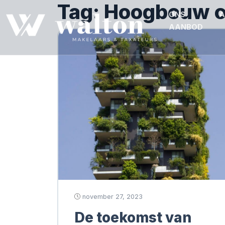
Tag:
Hoogbouw o
ONS
A
AANBOD
november 27, 2023
De toekomst van