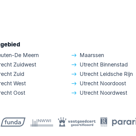
gebied
euten-De Meern
Maarssen
recht Zuidwest
Utrecht Binnenstad
recht Zuid
Utrecht Leidsche Rijn
recht West
Utrecht Noordoost
recht Oost
Utrecht Noordwest