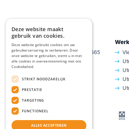
Deze website maakt
gebruik van cookies.
Contactgegevens
Werk
Deze website gebruikt cookies om uw
gebruikerservaring te verbeteren. Door
Amsterdamsestraatweg 565
Vl
onze website te gebruiken, stemt u in met
3553 EH Utrecht
Ut
alle cookies in overeenstemming met ons
Cookiebeleid.
030 - 24 34 643
Ut
info@walton.nl
Ut
STRIKT NOODZAKELIJK
KvK: 30250306
Ut
PRESTATIE
TARGETING
FUNCTIONEEL
ALLES ACCEPTEREN