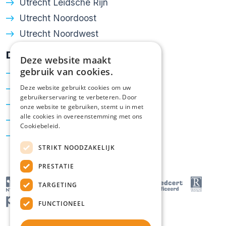
Utrecht Leidsche Rijn
Utrecht Noordoost
Utrecht Noordwest
Diensten
Deze website maakt
gebruik van cookies.
Verkoop
Aankoop
Deze website gebruikt cookies om uw
gebruikerservaring te verbeteren. Door
Taxatie
onze website te gebruiken, stemt u in met
alle cookies in overeenstemming met ons
Hypotheken
Cookiebeleid.
Energielabel
STRIKT NOODZAKELIJK
PRESTATIE
TARGETING
FUNCTIONEEL