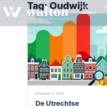
Tag:
Oudwijk
ONS
A
AANBOD
oktober 11, 2025
De Utrechtse