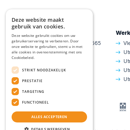
Deze website maakt
gebruik van cookies.
Contactgegevens
Werk
Deze website gebruikt cookies om uw
gebruikerservaring te verbeteren. Door
Amsterdamsestraatweg 565
Vl
onze website te gebruiken, stemt u in met
3553 EH Utrecht
Ut
alle cookies in overeenstemming met ons
Cookiebeleid.
030 - 24 34 643
Ut
info@walton.nl
Ut
STRIKT NOODZAKELIJK
KvK: 30250306
Ut
PRESTATIE
TARGETING
FUNCTIONEEL
ALLES ACCEPTEREN
DETAILS WEERGEVEN