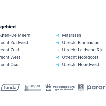
gebied
euten-De Meern
Maarssen
recht Zuidwest
Utrecht Binnenstad
recht Zuid
Utrecht Leidsche Rijn
recht West
Utrecht Noordoost
recht Oost
Utrecht Noordwest