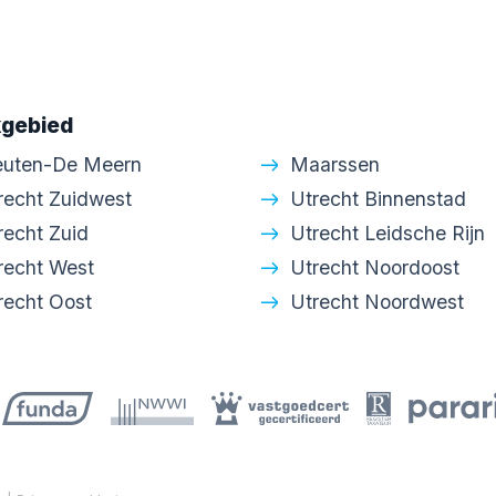
gebied
euten-De Meern
Maarssen
recht Zuidwest
Utrecht Binnenstad
recht Zuid
Utrecht Leidsche Rijn
recht West
Utrecht Noordoost
recht Oost
Utrecht Noordwest