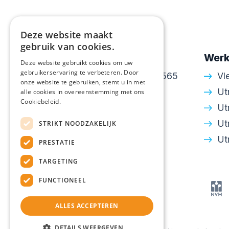
Deze website maakt
gebruik van cookies.
Contactgegevens
Werk
Deze website gebruikt cookies om uw
gebruikerservaring te verbeteren. Door
Amsterdamsestraatweg 565
Vl
onze website te gebruiken, stemt u in met
3553 EH Utrecht
Ut
alle cookies in overeenstemming met ons
Cookiebeleid.
030 - 24 34 643
Ut
info@walton.nl
Ut
STRIKT NOODZAKELIJK
KvK: 30250306
Ut
PRESTATIE
TARGETING
FUNCTIONEEL
ALLES ACCEPTEREN
DETAILS WEERGEVEN