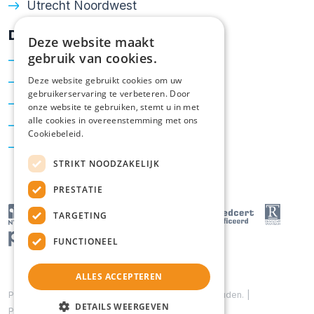
Utrecht Noordwest
Diensten
Deze website maakt
gebruik van cookies.
Verkoop
Aankoop
Deze website gebruikt cookies om uw
gebruikerservaring te verbeteren. Door
Taxatie
onze website te gebruiken, stemt u in met
alle cookies in overeenstemming met ons
Hypotheken
Cookiebeleid.
Energielabel
STRIKT NOODZAKELIJK
PRESTATIE
TARGETING
FUNCTIONEEL
ALLES ACCEPTEREN
Powered by
Goes & Roos
.
Alle rechten voorbehouden
. |
DETAILS WEERGEVEN
Privacyverklaring