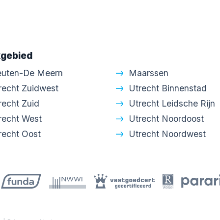
gebied
euten-De Meern
Maarssen
recht Zuidwest
Utrecht Binnenstad
recht Zuid
Utrecht Leidsche Rijn
recht West
Utrecht Noordoost
recht Oost
Utrecht Noordwest