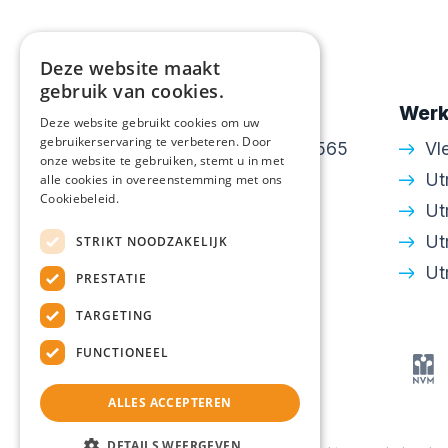
Deze website maakt
gebruik van cookies.
Contactgegevens
Werk
Deze website gebruikt cookies om uw
gebruikerservaring te verbeteren. Door
Amsterdamsestraatweg 565
Vl
onze website te gebruiken, stemt u in met
3553 EH Utrecht
Ut
alle cookies in overeenstemming met ons
Cookiebeleid.
030 - 24 34 643
Ut
info@walton.nl
Ut
STRIKT NOODZAKELIJK
KvK: 30250306
Ut
PRESTATIE
TARGETING
FUNCTIONEEL
ALLES ACCEPTEREN
DETAILS WEERGEVEN