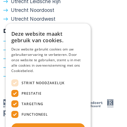
Utrecht Leidsche Rijn
Utrecht Noordoost
Utrecht Noordwest
Diensten
Deze website maakt
gebruik van cookies.
Verkoop
Aankoop
Deze website gebruikt cookies om uw
gebruikerservaring te verbeteren. Door
Taxatie
onze website te gebruiken, stemt u in met
alle cookies in overeenstemming met ons
Hypotheken
Cookiebeleid.
Energielabel
STRIKT NOODZAKELIJK
PRESTATIE
TARGETING
FUNCTIONEEL