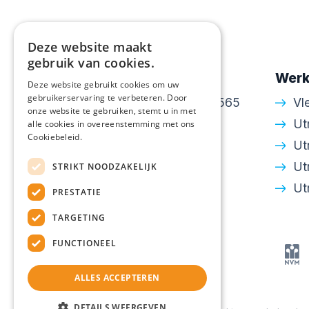
Deze website maakt
gebruik van cookies.
Contactgegevens
Werk
Deze website gebruikt cookies om uw
gebruikerservaring te verbeteren. Door
Amsterdamsestraatweg 565
Vl
onze website te gebruiken, stemt u in met
3553 EH Utrecht
Ut
alle cookies in overeenstemming met ons
Cookiebeleid.
030 - 24 34 643
Ut
info@walton.nl
Ut
STRIKT NOODZAKELIJK
KvK: 30250306
Ut
PRESTATIE
TARGETING
FUNCTIONEEL
ALLES ACCEPTEREN
DETAILS WEERGEVEN