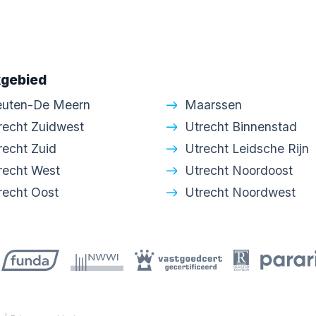
gebied
euten-De Meern
Maarssen
recht Zuidwest
Utrecht Binnenstad
recht Zuid
Utrecht Leidsche Rijn
recht West
Utrecht Noordoost
recht Oost
Utrecht Noordwest