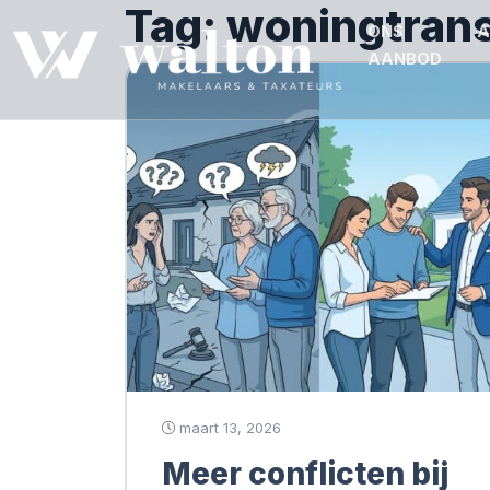
Tag:
woningtrans
ONS
A
AANBOD
maart 13, 2026
Meer conflicten bij