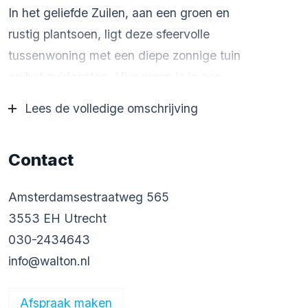
In het geliefde Zuilen, aan een groen en
rustig plantsoen, ligt deze sfeervolle
tussenwoning met een diepe zonnige tuin
op het zuidoosten. Hier woon je in een
fijne, kindvriendelijke buurt met een dorps
Lees de volledige omschrijving
gevoel, terwijl je binnen no-time in het
centrum van Utrecht staat.
Contact
Wat deze woning extra bijzonder maakt?
De combinatie van sfeer, ruimte en
Amsterdamsestraatweg 565
flexibiliteit. Naast de 91 m²
3553 EH Utrecht
woonoppervlakte in de woning zelf,
030-2434643
beschik je over een volledig verwarmd en
info@walton.nl
geïsoleerd bijgebouw van circa 11 m²,
ideaal als thuiswerkplek of praktijkruimte.
Afspraak maken