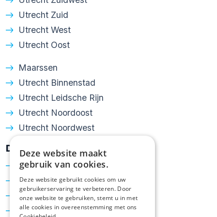
Utrecht Zuid
Aan de samenstelling van deze informatie
Utrecht West
is grote zorg besteed. Desondanks
Utrecht Oost
kunnen onvolledigheden of onjuistheden
niet volledig worden uitgesloten. Wij
Maarssen
adviseren je daarom om niet uitsluitend
Utrecht Binnenstad
op deze informatie te vertrouwen, maar
Utrecht Leidsche Rijn
belangrijke zaken zelf of door een
Utrecht Noordoost
deskundige te laten controleren voordat
Utrecht Noordwest
je tot aankoop overgaat.
Diensten
Deze website maakt
gebruik van cookies.
Verkoop
Deze website gebruikt cookies om uw
Aankoop
gebruikerservaring te verbeteren. Door
Taxatie
onze website te gebruiken, stemt u in met
alle cookies in overeenstemming met ons
Hypotheken
Cookiebeleid.