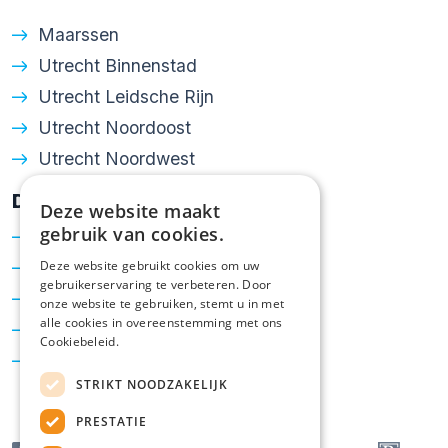
• riant en zonnig terras van ruim 14 m²
Maarssen
bereikbaar vanuit de woonkamer.
Utrecht Binnenstad
• actieve en gezonde VvE met lage
Utrecht Leidsche Rijn
servicekosten ca. € 88,20 p/m.
Utrecht Noordoost
• separate (fietsen)berging in onderbouw
Utrecht Noordwest
aanwezig..
Diensten
Deze website maakt
Gegevens parkeerplaats in ondergelegen
gebruik van cookies.
Verkoop
garage:
Aankoop
Deze website gebruikt cookies om uw
gebruikerservaring te verbeteren. Door
Vraagprijs: € 35.000,- k.k.
Taxatie
onze website te gebruiken, stemt u in met
De parkeerplaats wordt separaat van het
alle cookies in overeenstemming met ons
Hypotheken
Cookiebeleid.
appartement te koop aangeboden.
Energielabel
Afmetingen: (lengte: 4.,90 m. X breedte:
STRIKT NOODZAKELIJK
2.55 m.
PRESTATIE
Servicekosten: € 27,50 p/m