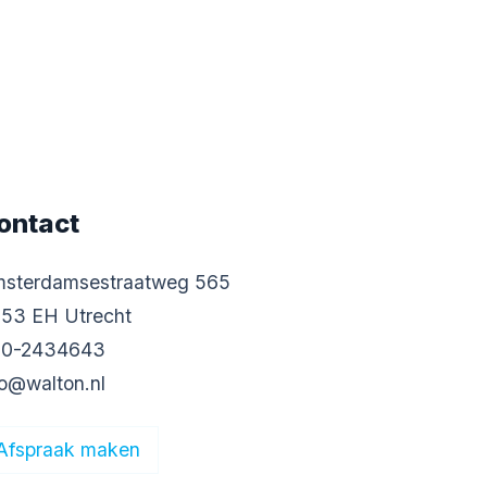
ontact
sterdamsestraatweg 565
53 EH Utrecht
0-2434643
fo@walton.nl
Afspraak maken