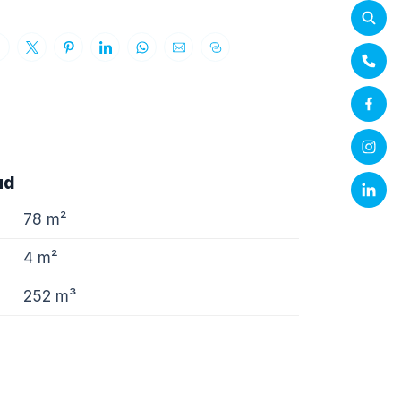
ud
78 m²
4 m²
252 m³