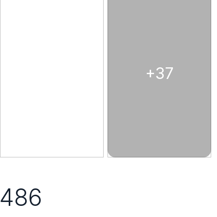
+37
486