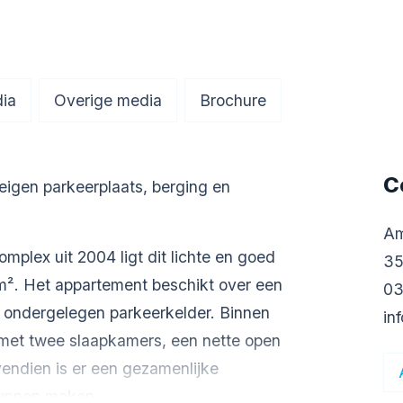
ia
Overige media
Brochure
C
igen parkeerplaats, berging en
Am
plex uit 2004 ligt dit lichte en goed
35
². Het appartement beschikt over een
03
e ondergelegen parkeerkelder. Binnen
in
 met twee slaapkamers, een nette open
ndien is er een gezamenlijke
kunnen maken.