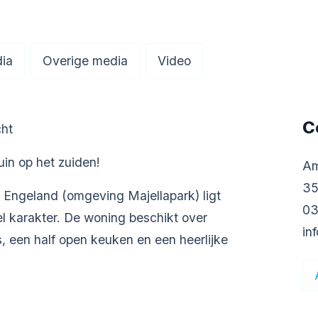
ia
Overige media
Video
C
cht
in op het zuiden!
Am
35
uw Engeland (omgeving Majellapark) ligt
03
 karakter. De woning beschikt over
in
 een half open keuken en een heerlijke
feer en lichtinval op. De woonkamer is