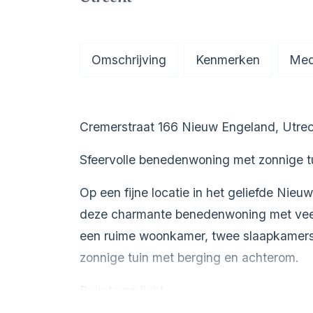
Omschrijving
Kenmerken
Med
Cremerstraat 166 Nieuw Engeland, Utre
Sfeervolle benedenwoning met zonnige tu
Op een fijne locatie in het geliefde Nie
deze charmante benedenwoning met veel
een ruime woonkamer, twee slaapkamers,
zonnige tuin met berging en achterom.
Ruimte en licht
Bij binnenkomst valt direct de prettige s