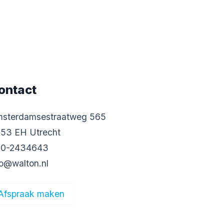
ontact
sterdamsestraatweg 565
53 EH Utrecht
0-2434643
fo@walton.nl
Afspraak maken