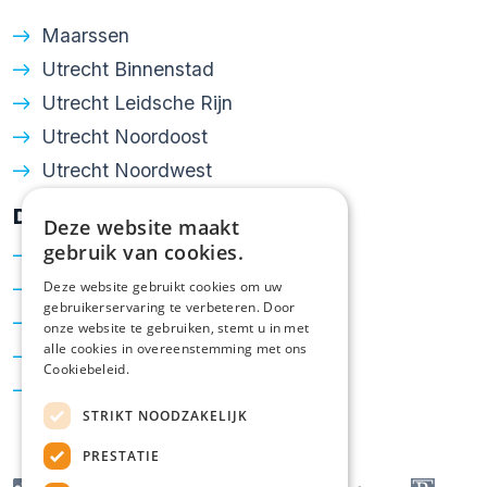
meting.
Maarssen
Utrecht Binnenstad
Wij hebben grote zorg besteed aan een zo
Utrecht Leidsche Rijn
volledig en nauwkeurig mogelijke
Utrecht Noordoost
weergave van deze informatie. Toch
Utrecht Noordwest
kunnen onvolledigheden of onjuistheden
niet geheel worden uitgesloten.
Diensten
Deze website maakt
gebruik van cookies.
Verkoop
Aankoop
Deze website gebruikt cookies om uw
gebruikerservaring te verbeteren. Door
Taxatie
onze website te gebruiken, stemt u in met
alle cookies in overeenstemming met ons
Hypotheken
Cookiebeleid.
Energielabel
STRIKT NOODZAKELIJK
PRESTATIE