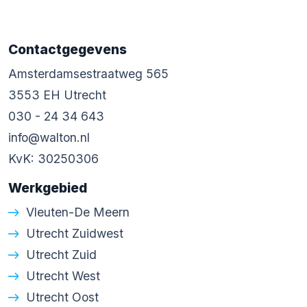
herontwikkelingsplannen in voorbereiding.
Meer informatie via de website van de
gemeente Utrecht.
Contactgegevens
Amsterdamsestraatweg 565
Tip: schakel een NVM-aankoopmakelaar
3553 EH Utrecht
in om jouw belangen te behartigen. Meer
030 - 24 34 643
informatie vind je op
info@walton.nl
nvmaankoopmakelaarinutrecht.nl.
KvK: 30250306
De meetinstructie is gebaseerd op de
Werkgebied
NEN 2580. Deze biedt een eenduidige
Vleuten-De Meern
methode om de gebruiksoppervlakte vast
Utrecht Zuidwest
te stellen. Kleine verschillen in
Utrecht Zuid
meetuitkomsten kunnen ontstaan door
Utrecht West
interpretatieverschillen, afrondingen of
Utrecht Oost
beperkingen bij het uitvoeren van de