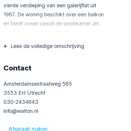
vierde verdieping van een galerijflat uit
1967. De woning beschikt over een balkon
en biedt zowel vanuit de woonkamer als
het balkon een mooi uitzicht op de
Domtoren. Binnen valt direct de nette
Lees de volledige omschrijving
afwerking op. De laminaatvloer loopt door
van de gang naar de woonkamer en de
Contact
slaapkamers, wat zorgt voor een rustige
en samenhangende uitstraling. De woning
Amsterdamsestraatweg 565
maakt deel uit van een verzorgd
3553 EH Utrecht
appartementencomplex en beschikt over
030-2434643
een eigen berging op de begane grond,
info@walton.nl
ideaal voor fietsen en extra opslag. Het
complex, het appartement en de berging
Afspraak maken