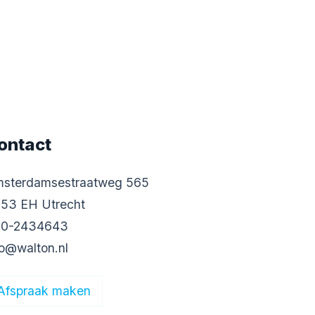
ontact
sterdamsestraatweg 565
53 EH Utrecht
0-2434643
fo@walton.nl
Afspraak maken