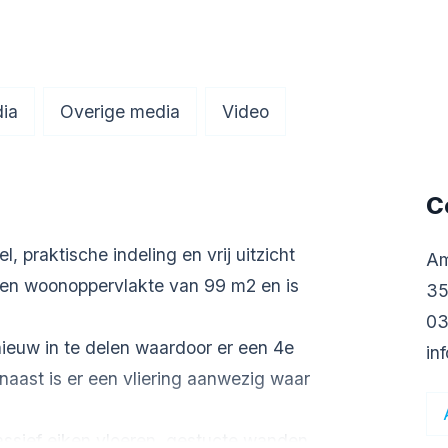
ia
Overige media
Video
C
 praktische indeling en vrij uitzicht
Am
een woonoppervlakte van 99 m2 en is
35
03
ieuw in te delen waardoor er een 4e
in
aast is er een vliering aanwezig waar
ssief eiken vloeren, gestucte wanden