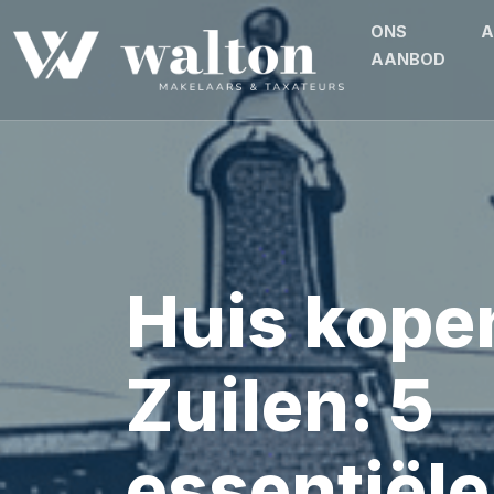
3994
ONS
A
AANBOD
Huis kopen
Zuilen: 5
essentiële