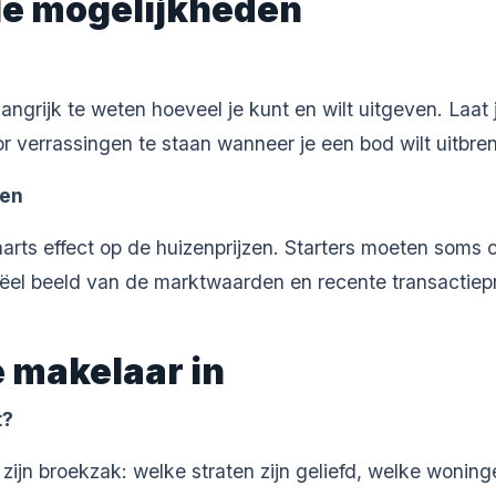
ële mogelijkheden
langrijk te weten hoeveel je kunt en wilt uitgeven. Laat
r verrassingen te staan wanneer je een bod wilt uitbre
gen
aarts effect op de huizenprijzen. Starters moeten som
eëel beeld van de marktwaarden en recente transactiep
e makelaar in
t?
s zijn broekzak: welke straten zijn geliefd, welke won