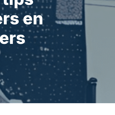
ers en
ers