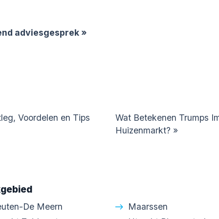
vend adviesgesprek »
tleg, Voordelen en Tips
Wat Betekenen Trumps Im
Huizenmarkt?
»
gebied
euten-De Meern
Maarssen