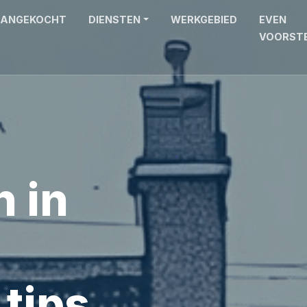
ANGEKOCHT
DIENSTEN
WERKGEBIED
EVEN
VOORST
 in
 tips