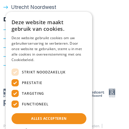
Utrecht Noordwest
Diensten
Deze website maakt
gebruik van cookies.
Verkoop
Aankoop
Deze website gebruikt cookies om uw
gebruikerservaring te verbeteren. Door
Taxatie
onze website te gebruiken, stemt u in met
alle cookies in overeenstemming met ons
Hypotheken
Cookiebeleid.
Energielabel
STRIKT NOODZAKELIJK
PRESTATIE
TARGETING
FUNCTIONEEL
ALLES ACCEPTEREN
Powered by
Goes & Roos
.
Alle rechten voorbehouden
. |