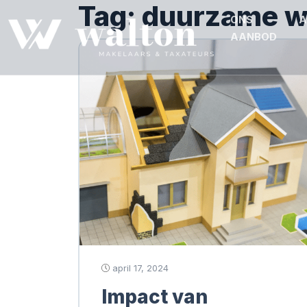
Tag:
duurzame w
ONS
A
AANBOD
april 17, 2024
Impact van