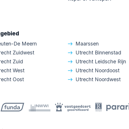
gebied
euten-De Meern
Maarssen
recht Zuidwest
Utrecht Binnenstad
recht Zuid
Utrecht Leidsche Rijn
recht West
Utrecht Noordoost
recht Oost
Utrecht Noordwest