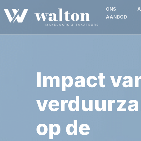
3142
ONS
A
AANBOD
Impact va
verduurz
op de