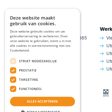
Deze website maakt
gebruik van cookies.
Contactgegevens
Werk
Deze website gebruikt cookies om uw
gebruikerservaring te verbeteren. Door
Amsterdamsestraatweg 565
Vl
onze website te gebruiken, stemt u in met
3553 EH Utrecht
Ut
alle cookies in overeenstemming met ons
Cookiebeleid.
030 - 24 34 643
Ut
info@walton.nl
Ut
STRIKT NOODZAKELIJK
KvK: 30250306
Ut
PRESTATIE
TARGETING
FUNCTIONEEL
ALLES ACCEPTEREN