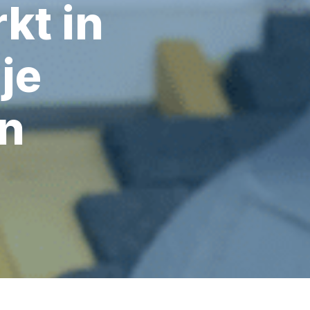
kt in
je
n