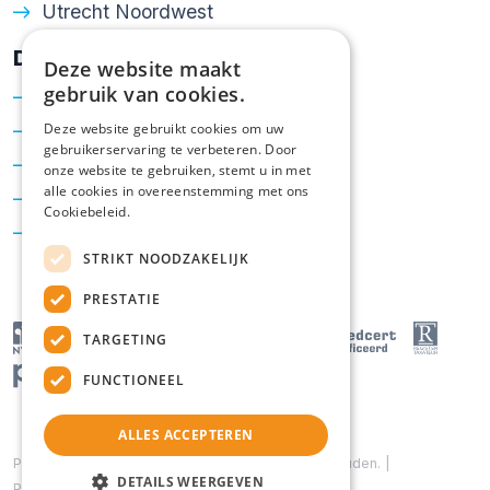
Utrecht Noordwest
Diensten
Deze website maakt
gebruik van cookies.
Verkoop
Aankoop
Deze website gebruikt cookies om uw
gebruikerservaring te verbeteren. Door
Taxatie
onze website te gebruiken, stemt u in met
alle cookies in overeenstemming met ons
Hypotheken
Cookiebeleid.
Energielabel
STRIKT NOODZAKELIJK
PRESTATIE
TARGETING
FUNCTIONEEL
ALLES ACCEPTEREN
Powered by
Goes & Roos
.
Alle rechten voorbehouden
. |
DETAILS WEERGEVEN
Privacyverklaring