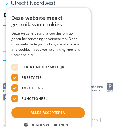
Utrecht Noordwest
Diensten
Deze website maakt
gebruik van cookies.
Verkoop
Aankoop
Deze website gebruikt cookies om uw
gebruikerservaring te verbeteren. Door
Taxatie
onze website te gebruiken, stemt u in met
alle cookies in overeenstemming met ons
Hypotheken
Cookiebeleid.
Energielabel
STRIKT NOODZAKELIJK
PRESTATIE
TARGETING
FUNCTIONEEL
ALLES ACCEPTEREN
Powered by
Goes & Roos
.
Alle rechten voorbehouden
. |
DETAILS WEERGEVEN
Privacyverklaring